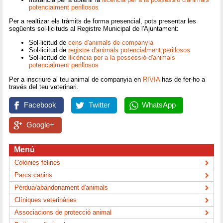
potencialment perillosos
Per a realtizar els tràmits de forma presencial, pots presentar les
següents sol·licituds al Registre Municipal de l'Ajuntament:
Sol·licitud de
cens d'animals de companyia
Sol·licitud de
registre d'animals potencialment perillosos
Sol·licitud de
llicència per a la possessió d'animals
potencialment perillosos
Per a inscriure al teu animal de companyia en
RIVIA
has de fer-ho a
través del teu veterinari.
Facebook
Twitter
WhatsApp
Google+
Menú
Colònies felines
Parcs canins
Pèrdua/abandonament d'animals
Clíniques veterinàries
Associacions de protecció animal