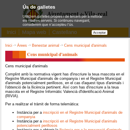
Ús de galletes
Utilitzem galletes pròpies i de tercers per a millorar
els nostres serveis. Si continueu navegant,
considerem que n’accepteu l’ús.
Inici
Mapa web
Castellano
Acceptar
Inici
->
Àrees
->
Benestar animal
->
Cens municipal d'animals
Cens municipal d'animals
Cens municipal d'animals
Complint amb la normativa vigent has d'inscriure la teua mascota en el
Registre Municipal d'animals de companyia i en el Registre Municipal
d'animals potencialment perillosos, en el cas d'aquest tipus d'animals i
l'obtenció de la llicència pertinent. Així com has d'inscriure a la teua
mascota en el Registre Informàtic Valencià d'Identificació Animal
(RIVIA).
Per a realitzar el tràmit de forma telemàtica:
Instància per a
inscripció en el Registre Municipal d'animals de
companyia
Instància per a
inscripció en el Registre Municipal d'animals
potencialment perillosos
Instància per a obtenir la
llicència per a la possessió d'animals