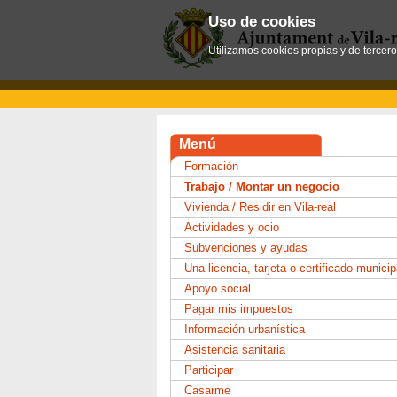
Uso de cookies
Utilizamos cookies propias y de tercer
Menú
Formación
Trabajo / Montar un negocio
Vivienda / Residir en Vila-real
Actividades y ocio
Subvenciones y ayudas
Una licencia, tarjeta o certificado municip
Apoyo social
Pagar mis impuestos
Información urbanística
Asistencia sanitaria
Participar
Casarme