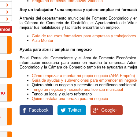
Programa de becas formativas Vilabeca
Soy un trabajador / una empresa y quiero ampliar mi formaci
A través del departamento municipal de Fomento Económico y en 
la Cámara de Comercio de Castellón, el Ayuntamiento de Vila-r
mejorar tus habilidades y facilitarte encontrar un empleo.
amos
Guía de recursos formativos para empresas y trabajadores
Aula Mentor
Ayuda para abrir / ampliar mi negocio
En el Portal del Comerciante y el área de Fomento Económico 
información necesaria para poner en marcha tu empresa. Ade
Económico y la Cámara de Comercio también te ayudarán a mejora
Cómo empezar a montar mi propio negocio (ARA-Emprèn)
Guía de ayudas y subvenciones para emprender mi negoc
Quiero abrir un negocio y necesito un certificado ambiental
Tengo un negocio y necesito una licencia municipal
Tengo un local y quiero reformarlo
Quiero instalar una terraza para mi negocio
Facebook
Twitter
Google+