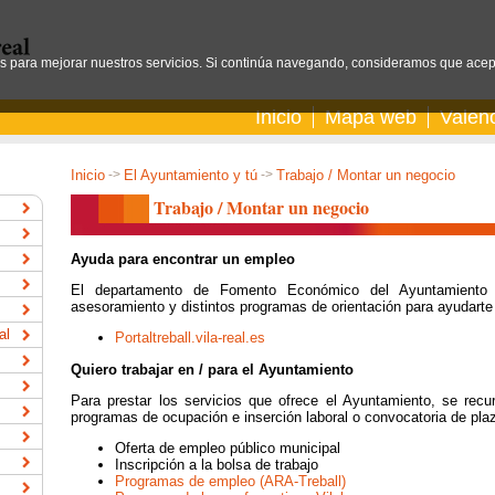
os para mejorar nuestros servicios. Si continúa navegando, consideramos que acep
Inicio
Mapa web
Valen
Inicio
->
El Ayuntamiento y tú
->
Trabajo / Montar un negocio
Trabajo / Montar un negocio
Ayuda para encontrar un empleo
El departamento de Fomento Económico del Ayuntamiento d
asesoramiento y distintos programas de orientación para ayudarte
al
Portaltreball.vila-real.es
Quiero trabajar en / para el Ayuntamiento
Para prestar los servicios que ofrece el Ayuntamiento, se recur
programas de ocupación e inserción laboral o convocatoria de pla
Oferta de empleo público municipal
Inscripción a la bolsa de trabajo
Programas de empleo (ARA-Treball)