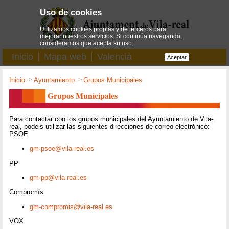
Uso de cookies
Utilizamos cookies propias y de terceros para
mejorar nuestros servicios. Si continúa navegando,
consideramos que acepta su uso.
Inicio
Mapa web
Valencià
Aceptar
Inicio
->
Ayuntamiento
->
Grupos Municipales
Grupos Municipales
Para contactar con los grupos municipales del Ayuntamiento de Vila-
real, podeis utilizar las siguientes direcciones de correo electrónico:
PSOE
gm-psoe@vila-real.es
PP
gm-pp@vila-real.es
Compromís
gm-compromis@vila-real.es
VOX