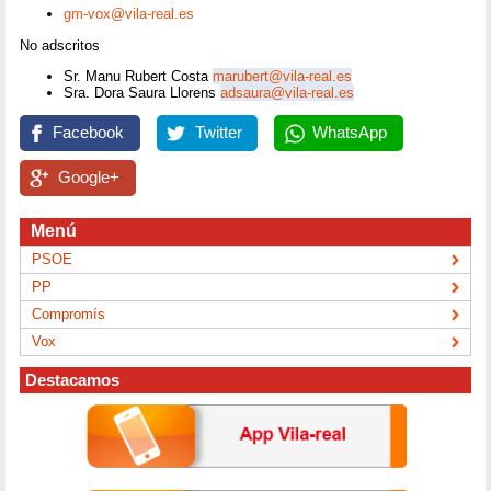
gm-vox@vila-real.es
No adscritos
Sr. Manu Rubert Costa
marubert@vila-real.es
Sra. Dora Saura Llorens
adsaura@vila-real.es
Facebook
Twitter
WhatsApp
Google+
Menú
PSOE
PP
Compromís
Vox
Destacamos