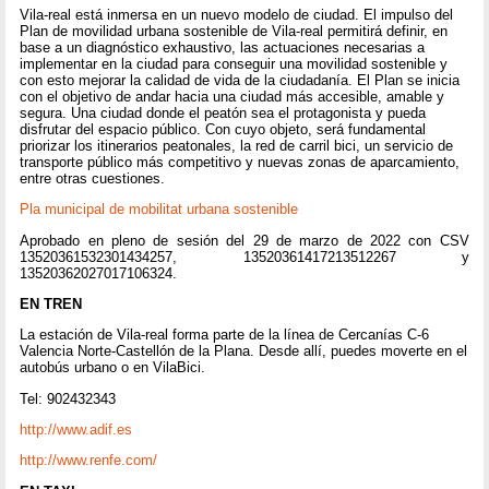
Vila-real está inmersa en un nuevo modelo de ciudad. El impulso del
Plan de movilidad urbana sostenible de Vila-real permitirá definir, en
base a un diagnóstico exhaustivo, las actuaciones necesarias a
implementar en la ciudad para conseguir una movilidad sostenible y
con esto mejorar la calidad de vida de la ciudadanía. El Plan se inicia
con el objetivo de andar hacia una ciudad más accesible, amable y
segura. Una ciudad donde el peatón sea el protagonista y pueda
disfrutar del espacio público. Con cuyo objeto, será fundamental
priorizar los itinerarios peatonales, la red de carril bici, un servicio de
transporte público más competitivo y nuevas zonas de aparcamiento,
entre otras cuestiones.
Pla municipal de mobilitat urbana sostenible
Aprobado en pleno de sesión del 29 de marzo de 2022 con CSV
13520361532301434257, 13520361417213512267 y
13520362027017106324.
EN TREN
La estación de Vila-real forma parte de la línea de Cercanías C-6
Valencia Norte-Castellón de la Plana. Desde allí, puedes moverte en el
autobús urbano o en VilaBici.
Tel: 902432343
http://www.adif.es
http://www.renfe.com/