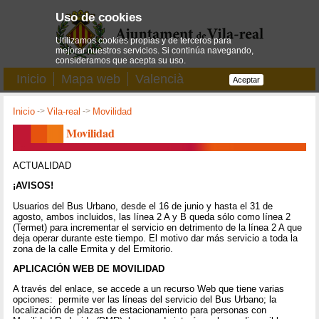
Uso de cookies
Utilizamos cookies propias y de terceros para
mejorar nuestros servicios. Si continúa navegando,
consideramos que acepta su uso.
Inicio
Mapa web
Valencià
Aceptar
Inicio
->
Vila-real
->
Movilidad
Movilidad
ACTUALIDAD
¡AVISOS!
Usuarios del Bus Urbano, desde el 16 de junio y hasta el 31 de
agosto, ambos incluidos, las línea 2 A y B queda sólo como línea 2
(Termet) para incrementar el servicio en detrimento de la línea 2 A que
deja operar durante este tiempo. El motivo dar más servicio a toda la
zona de la calle Ermita y del Ermitorio.
APLICACIÓN WEB DE MOVILIDAD
A través del enlace, se accede a un recurso Web que tiene varias
opciones: permite ver las líneas del servicio del Bus Urbano; la
localización de plazas de estacionamiento para personas con