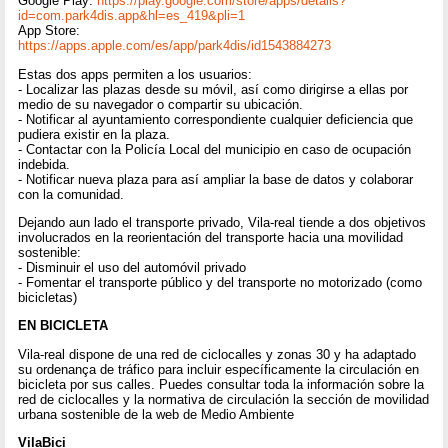
Google Play:
https://play.google.com/store/apps/details?
id=com.park4dis.app&hl=es_419&pli=1
App Store:
https://apps.apple.com/es/app/park4dis/id1543884273
Estas dos apps permiten a los usuarios:
- Localizar las plazas desde su móvil, así como dirigirse a ellas por
medio de su navegador o compartir su ubicación.
- Notificar al ayuntamiento correspondiente cualquier deficiencia que
pudiera existir en la plaza.
- Contactar con la Policía Local del municipio en caso de ocupación
indebida.
- Notificar nueva plaza para así ampliar la base de datos y colaborar
con la comunidad.
Dejando aun lado el transporte privado, Vila-real tiende a dos objetivos
involucrados en la reorientación del transporte hacia una movilidad
sostenible:
- Disminuir el uso del automóvil privado
- Fomentar el transporte público y del transporte no motorizado (como
bicicletas)
EN BICICLETA
Vila-real dispone de una red de ciclocalles y zonas 30 y ha adaptado
su ordenança de tráfico para incluir específicamente la circulación en
bicicleta por sus calles. Puedes consultar toda la información sobre la
red de ciclocalles y la normativa de circulación la sección de movilidad
urbana sostenible de la web de Medio Ambiente
VilaBici