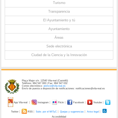
Turismo
Transparencia
El Ayuntamiento y tú
Ayuntamiento
Áreas
Sede electrónica
Ciudad de la Ciencia y la Innovación
Plaça Major s/n. 12540 Vila-real (Castelló)
Teléfono: 964 547 000 | Fax: 964 547 032
Correo electrónico:
atencio@vila-real.es
Envío de puesta a disposición de notificaciones: notificaciones@vila-real.es
App Vila-real
Instagram
Flickr
Facebook
Youtube
Twitter
RSS
Subv. por el MITyC
Quejas y sugerencias
Aviso legal
Accesibilidad