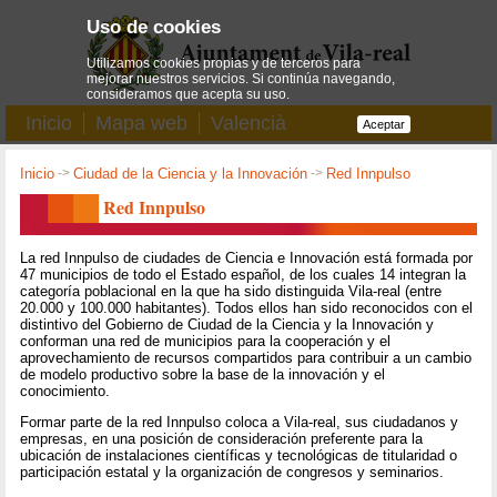
Uso de cookies
Utilizamos cookies propias y de terceros para
mejorar nuestros servicios. Si continúa navegando,
consideramos que acepta su uso.
Inicio
Mapa web
Valencià
Aceptar
Inicio
->
Ciudad de la Ciencia y la Innovación
->
Red Innpulso
Red Innpulso
La red Innpulso de ciudades de Ciencia e Innovación está formada por
47 municipios de todo el Estado español, de los cuales 14 integran la
categoría poblacional en la que ha sido distinguida Vila-real (entre
20.000 y 100.000 habitantes). Todos ellos han sido reconocidos con el
distintivo del Gobierno de Ciudad de la Ciencia y la Innovación y
conforman una red de municipios para la cooperación y el
aprovechamiento de recursos compartidos para contribuir a un cambio
de modelo productivo sobre la base de la innovación y el
conocimiento.
Formar parte de la red Innpulso coloca a Vila-real, sus ciudadanos y
empresas, en una posición de consideración preferente para la
ubicación de instalaciones científicas y tecnológicas de titularidad o
participación estatal y la organización de congresos y seminarios.