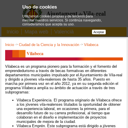
Uso de cookies
Utilizamos cookies propias y de terceros para
mejorar nuestros servicios. Si continúa navegando,
consideramos que acepta su uso.
Inicio
Mapa web
Valencià
Aceptar
Inicio
->
Ciudad de la Ciencia y la Innovación
->
Vilabeca
Vilabeca
Vilabeca es un programa pionero para la formación y el fomento del
emprendedurismo a través de becas formativas en diferentes
departamentos municipales impulsado por el Ayuntamiento de Vila-real
y dirigido a jóvenes vila-realenses de hasta 35 años. Puesto en
marcha por primera vez en el año 2012, ya en su segunda edición el
programa Vilabeca amplía su ámbito de actuación a través de tres
subprogramas:
Vilabeca Experiència. El programa originario de Vilabeca ofrece
a los jóvenes vila-realenses titulados la oportunidad de obtener
una experiencia laboral, en ocasiones la primera, para el
desarrollo futuro de su carrera profesional, al tiempo que
colaboran en el diseño e implementación de proyectos
municipales de mejora de la ciudad.
Vilabeca Emprén. Este subprograma está dirigido a jóvenes