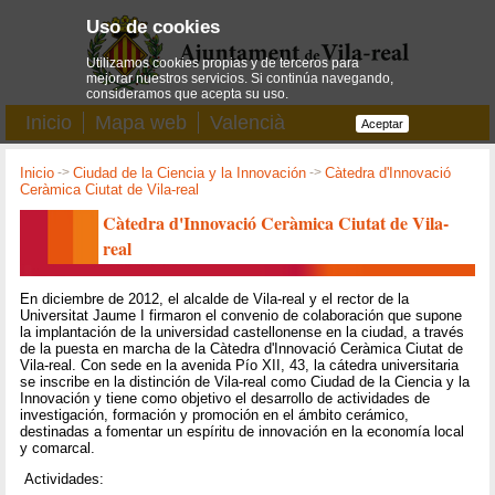
Uso de cookies
Utilizamos cookies propias y de terceros para
mejorar nuestros servicios. Si continúa navegando,
consideramos que acepta su uso.
Inicio
Mapa web
Valencià
Aceptar
Inicio
->
Ciudad de la Ciencia y la Innovación
->
Càtedra d'Innovació
Ceràmica Ciutat de Vila-real
Càtedra d'Innovació Ceràmica Ciutat de Vila-
real
En diciembre de 2012, el alcalde de Vila-real y el rector de la
Universitat Jaume I firmaron el convenio de colaboración que supone
la implantación de la universidad castellonense en la ciudad, a través
de la puesta en marcha de la Càtedra d'Innovació Ceràmica Ciutat de
Vila-real. Con sede en la avenida Pío XII, 43, la cátedra universitaria
se inscribe en la distinción de Vila-real como Ciudad de la Ciencia y la
Innovación y tiene como objetivo el desarrollo de actividades de
investigación, formación y promoción en el ámbito cerámico,
destinadas a fomentar un espíritu de innovación en la economía local
y comarcal.
Actividades: