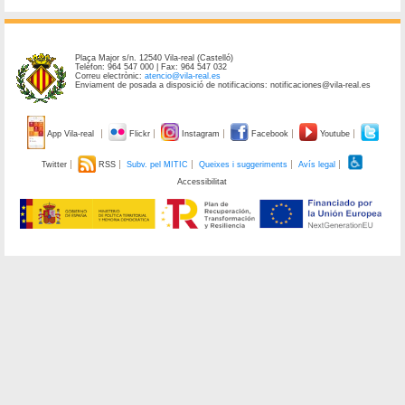
Plaça Major s/n. 12540 Vila-real (Castelló)
Telèfon: 964 547 000 | Fax: 964 547 032
Correu electrònic:
atencio@vila-real.es
Enviament de posada a disposició de notificacions: notificaciones@vila-real.es
App Vila-real
Flickr
Instagram
Facebook
Youtube
Twitter
RSS
Subv. pel MITIC
Queixes i suggeriments
Avís legal
Accessibilitat