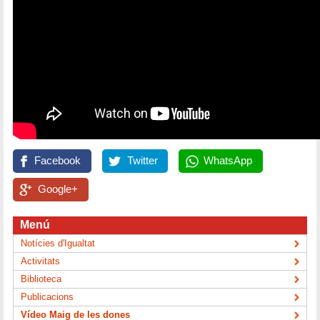
Facebook
Twitter
WhatsApp
Google+
Menú
Notícies d'Igualtat
Activitats
Biblioteca
Publicacions
Vídeo Maig de les dones