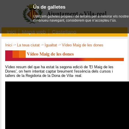
Ús de galletes
Utilitzem galletes pròpies i de tercers per a millorar els nostre
continueu navegant, considerem que n’accepteu l’ús.
Inici
Mapa web
Castellano
Inici
->
La teua ciutat
->
Igualtat
->
Vídeo Maig de les dones
Vídeo Maig de les dones
Vídeo resum del que ha estat la segona edició de 'El Maig de les
Dones', on hem intentat captar breument l'essència dels cursos i
tallers de la Regidoria de la Dona de Vila- real.