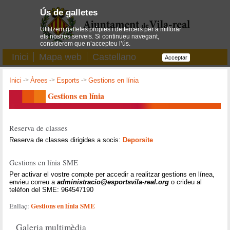
Ús de galletes
Utilitzem galletes pròpies i de tercers per a millorar
els nostres serveis. Si continueu navegant,
considerem que n’accepteu l’ús.
Inici
Mapa web
Castellano
Acceptar
Inici
->
Àrees
->
Esports
->
Gestions en línia
Gestions en línia
Reserva de classes
Reserva de classes dirigides a socis:
Deporsite
Gestions en línia SME
Per activar el vostre compte per accedir a realitzar gestions en línea,
envieu correu a
administracio@esportsvila-real.org
o crideu al
telèfon del SME: 964547190
Gestions en línia SME
Enllaç:
Galeria multimèdia