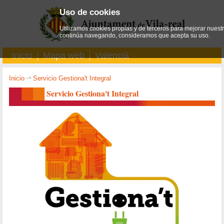
Uso de cookies
Utilizamos cookies propias y de terceros para mejorar nuestro
continúa navegando, consideramos que acepta su uso.
Inicio
Mapa web
Valencià
Inicio
->
Servicio Gestiona't Integral
Servicio Gestiona't Integral