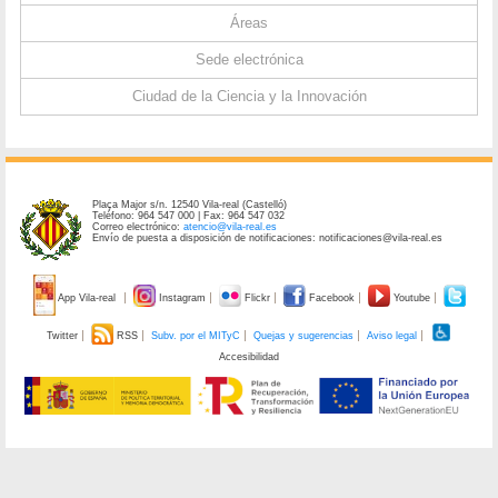
Áreas
Sede electrónica
Ciudad de la Ciencia y la Innovación
Plaça Major s/n. 12540 Vila-real (Castelló)
Teléfono: 964 547 000 | Fax: 964 547 032
Correo electrónico:
atencio@vila-real.es
Envío de puesta a disposición de notificaciones: notificaciones@vila-real.es
App Vila-real
Instagram
Flickr
Facebook
Youtube
Twitter
RSS
Subv. por el MITyC
Quejas y sugerencias
Aviso legal
Accesibilidad