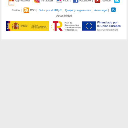
App Vila-real
Instagram
Flickr
Facebook
Youtube
Twitter
RSS
Subv. por el MITyC
Quejas y sugerencias
Aviso legal
Accesibilidad