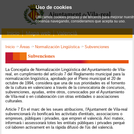
Uso de cookies
Utilizamos cookies propias y de terceros para mejorar nuestro
continúa navegando, consideramos que acepta su uso.
Inicio
Mapa web
Valencià
Inicio
->
Áreas
->
Normalización Lingüística
->
Subvenciones
Subvenciones
La Concejalía de Normalización Lingüística del Ayuntamiento de Vila-
real, en cumplimiento del artículo 7 del Reglamento municipal para la
normalización lingüística, aprobado por el Pleno municipal el 20 de
octubre de 1994, considera que una de sus prioridades es el fomento
de la cultura en valenciano a través de la convocatoria de concursos,
subvenciones, ayudas, entre otros, convocados por el Ayuntamiento
de Vila-real o en colaboración con otras entidades o asociaciones
culturales.
Article 7 En el marc de les seues atribucions, l'Ajuntament de Vila-real
subvencionarà i/o bonificarà les activitats d'entitats, associacions o
empreses, públiques i privades, que empren el valencià. Així mateix,
informarà i assessorarà totes les entitats públiques i privades perquè
col·laboren activament en la ràpida difusió de l'ús del valencià.