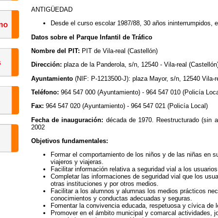
ANTIGÜEDAD
Desde el curso escolar 1987/88, 30 años ininterrumpidos,
Datos sobre el Parque Infantil de Tráfico
Nombre del PIT:
PIT de Vila-real (Castellón)
Dirección:
plaza de la Panderola, s/n, 12540 - Vila-real (Castellón
Ayuntamiento
(NIF: P-1213500-J): plaza Mayor, s/n, 12540 Vila-re
Teléfono:
964 547 000 (Ayuntamiento) - 964 547 010 (Policía Loca
Fax:
964 547 020 (Ayuntamiento) - 964 547 021 (Policía Local)
Fecha de inauguración:
década de 1970. Reestructurado (sin alt
2002
Objetivos fundamentales:
Formar el comportamiento de los niños y de las niñas en s
viajeros y viajeras.
Facilitar información relativa a seguridad vial a los usuario
Completar las informaciones de seguridad vial que los usuar
otras instituciones y por otros medios.
Facilitar a los alumnos y alumnas los medios prácticos nece
conocimientos y conductas adecuadas y seguras.
Fomentar la convivencia educada, respetuosa y cívica de lo
Promover en el ámbito municipal y comarcal actividades, jo