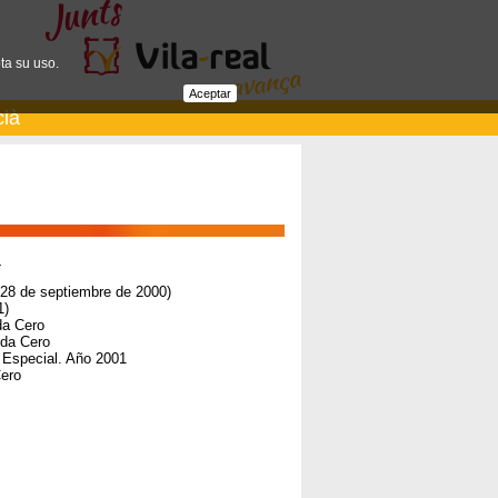
ta su uso.
Aceptar
cià
L
 28 de septiembre de 2000)
1)
da Cero
nda Cero
 Especial. Año 2001
Cero