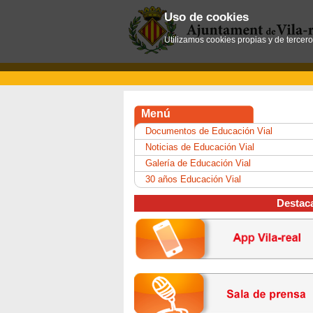
Uso de cookies
Utilizamos cookies propias y de tercer
Menú
Documentos de Educación Vial
Noticias de Educación Vial
Galería de Educación Vial
30 años Educación Vial
Destac