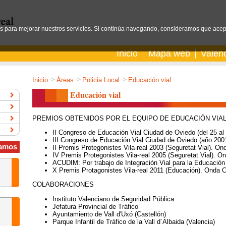
os para mejorar nuestros servicios. Si continúa navegando, consideramos que acep
Inicio
Mapa web
Valen
Inicio
->
Áreas
->
Policia Local
->
Educación vial
Educación vial
PREMIOS OBTENIDOS POR EL EQUIPO DE EDUCACIÓN VIA
II Congreso de Educación Vial Ciudad de Oviedo (del 25 al
III Congreso de Educación Vial Ciudad de Oviedo (año 200
amos
II Premis Protegonistes Vila-real 2003 (Seguretat Vial). On
IV Premis Protegonistes Vila-real 2005 (Seguretat Vial). O
ACUDIM: Por trabajo de Integración Vial para la Educación
X Premis Protagonistes Vila-real 2011 (Educación). Onda 
COLABORACIONES
Instituto Valenciano de Seguridad Pública
Jefatura Provincial de Tráfico
Ayuntamiento de Vall d'Uxó (Castellón)
Parque Infantil de Tráfico de la Vall d´Albaida (Valencia)