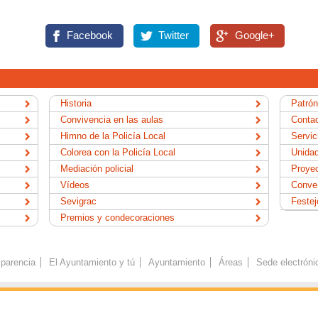
Facebook
Twitter
Google+
Historia
Patrón
Convivencia en las aulas
Contac
Himno de la Policía Local
Servic
Colorea con la Policía Local
Unidad
Mediación policial
Proyec
Vídeos
Conve
Sevigrac
Festej
Premios y condecoraciones
parencia
El Ayuntamiento y tú
Ayuntamiento
Áreas
Sede electróni