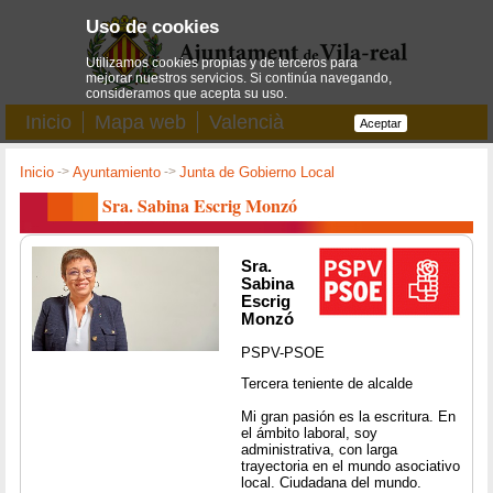
Uso de cookies
Utilizamos cookies propias y de terceros para
mejorar nuestros servicios. Si continúa navegando,
consideramos que acepta su uso.
Inicio
Mapa web
Valencià
Aceptar
Inicio
->
Ayuntamiento
->
Junta de Gobierno Local
Sra. Sabina Escrig Monzó
Sra.
Sabina
Escrig
Monzó
PSPV-PSOE
Tercera teniente de alcalde
Mi gran pasión es la escritura. En
el ámbito laboral, soy
administrativa, con larga
trayectoria en el mundo asociativo
local. Ciudadana del mundo.