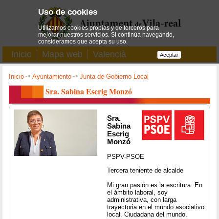
Uso de cookies
Utilizamos cookies propias y de terceros para
mejorar nuestros servicios. Si continúa navegando,
consideramos que acepta su uso.
Inicio
Mapa web
Valencià
Aceptar
Inicio
->
Ayuntamiento
->
Junta de Gobierno Local
Sra. Sabina Escrig Monzó
Sra.
Sabina
Escrig
Monzó
PSPV-PSOE
Tercera teniente de alcalde
Mi gran pasión es la escritura. En
el ámbito laboral, soy
administrativa, con larga
trayectoria en el mundo asociativo
local. Ciudadana del mundo.