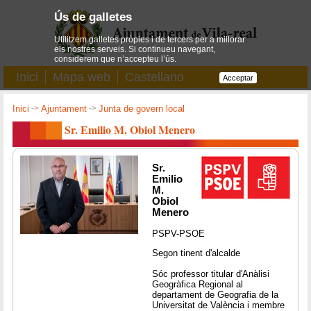
Ús de galletes
Utilitzem galletes pròpies i de tercers per a millorar
els nostres serveis. Si continueu navegant,
considerem que n’accepteu l’ús.
Inici
Mapa web
Castellano
Acceptar
Inici
->
Ajuntament
->
Junta de govern local
Sr. Emilio M. Obiol Menero
Sr.
Emilio
M.
Obiol
Menero
PSPV-PSOE
Segon tinent d'alcalde
Sóc professor titular d'Anàlisi
Geogràfica Regional al
departament de Geografia de la
Universitat de València i membre