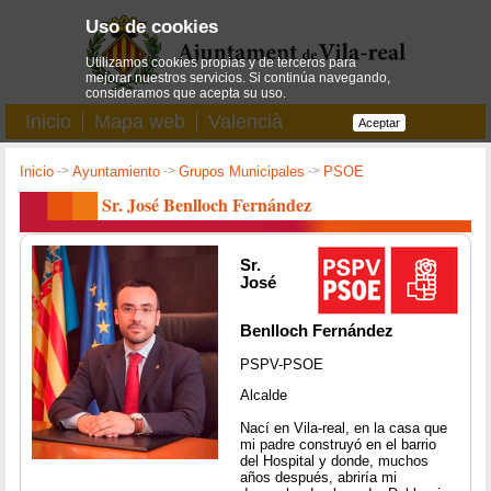
Uso de cookies
Utilizamos cookies propias y de terceros para
mejorar nuestros servicios. Si continúa navegando,
consideramos que acepta su uso.
Inicio
Mapa web
Valencià
Aceptar
Inicio
->
Ayuntamiento
->
Grupos Municipales
->
PSOE
Sr. José Benlloch Fernández
Sr.
José
Benlloch Fernández
PSPV-PSOE
Alcalde
Nací en Vila-real, en la casa que
mi padre construyó en el barrio
del Hospital y donde, muchos
años después, abriría mi