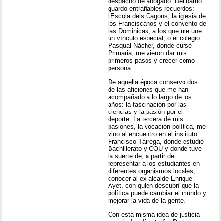
despacho de abogado. Del barrio
guardo entrañables recuerdos:
l'Escola dels Cagons, la iglesia de
los Franciscanos y el convento de
las Dominicas, a los que me une
un vínculo especial, o el colegio
Pasqual Nácher, donde cursé
Primaria, me vieron dar mis
primeros pasos y crecer como
persona.
De aquella época conservo dos
de las aficiones que me han
acompañado a lo largo de los
años: la fascinación por las
ciencias y la pasión por el
deporte. La tercera de mis
pasiones, la vocación política, me
vino al encuentro en el instituto
Francisco Tárrega, donde estudié
Bachillerato y COU y donde tuve
la suerte de, a partir de
representar a los estudiantes en
diferentes organismos locales,
conocer al ex alcalde Enrique
Ayet, con quien descubrí que la
política puede cambiar el mundo y
mejorar la vida de la gente.
Con esta misma idea de justicia