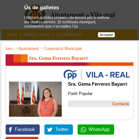
Ús de galletes
Utilitzem galletes pròpies i de tercers per a millorar
els nostres serveis. Si continueu navegant,
considerem que n’accepteu l’ús.
Inici
Mapa web
Castellano
Acceptar
Inici
->
Ajuntament
->
Corporació Municipal
Sra. Gema Ferreres Bayarri
Sra. Gema Ferreres Bayarri
Partit Popular
Contacte
Facebook
Twitter
WhatsApp