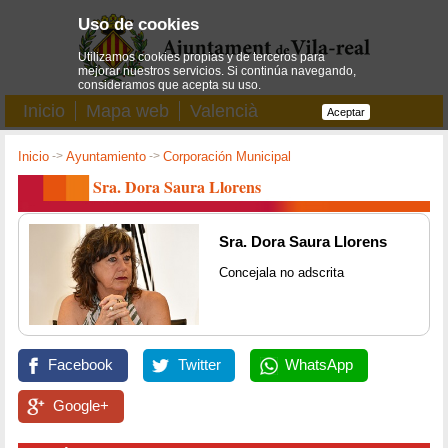
Uso de cookies
Utilizamos cookies propias y de terceros para
mejorar nuestros servicios. Si continúa navegando,
consideramos que acepta su uso.
Inicio
Mapa web
Valencià
Aceptar
Inicio
->
Ayuntamiento
->
Corporación Municipal
Sra. Dora Saura Llorens
Sra. Dora Saura Llorens
Concejala no adscrita
Facebook
Twitter
WhatsApp
Google+