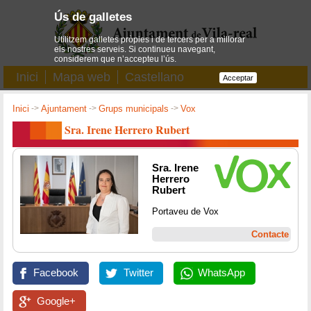
Ús de galletes
Utilitzem galletes pròpies i de tercers per a millorar
els nostres serveis. Si continueu navegant,
considerem que n’accepteu l’ús.
Inici
Mapa web
Castellano
Acceptar
Inici
->
Ajuntament
->
Grups municipals
->
Vox
Sra. Irene Herrero Rubert
Sra. Irene
Herrero
Rubert
Portaveu de Vox
Contacte
Facebook
Twitter
WhatsApp
Google+