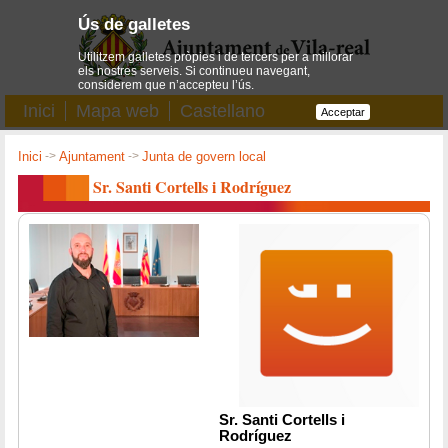
Ús de galletes
Utilitzem galletes pròpies i de tercers per a millorar
els nostres serveis. Si continueu navegant,
considerem que n’accepteu l’ús.
Inici
Mapa web
Castellano
Acceptar
Inici
->
Ajuntament
->
Junta de govern local
Sr. Santi Cortells i Rodríguez
Sr. Santi Cortells i
Rodríguez