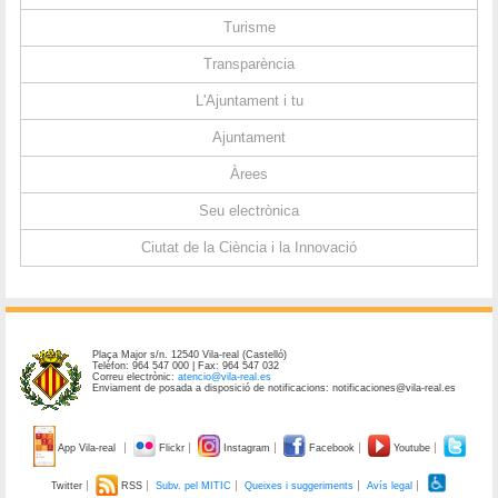
Turisme
Transparència
L'Ajuntament i tu
Ajuntament
Àrees
Seu electrònica
Ciutat de la Ciència i la Innovació
Plaça Major s/n. 12540 Vila-real (Castelló)
Telèfon: 964 547 000 | Fax: 964 547 032
Correu electrònic:
atencio@vila-real.es
Enviament de posada a disposició de notificacions: notificaciones@vila-real.es
App Vila-real
Flickr
Instagram
Facebook
Youtube
Twitter
RSS
Subv. pel MITIC
Queixes i suggeriments
Avís legal