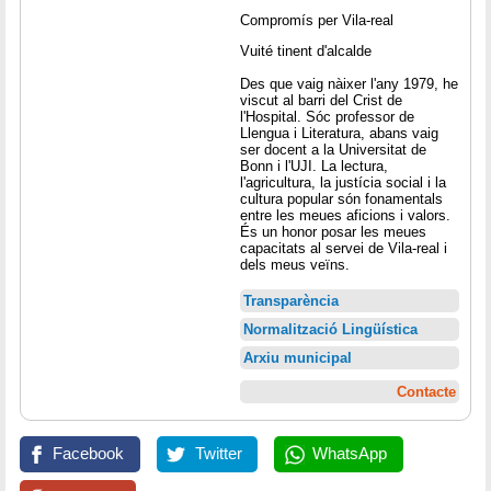
Compromís per Vila-real
Vuité tinent d'alcalde
Des que vaig nàixer l'any 1979, he
viscut al barri del Crist de
l'Hospital. Sóc professor de
Llengua i Literatura, abans vaig
ser docent a la Universitat de
Bonn i l'UJI. La lectura,
l'agricultura, la justícia social i la
cultura popular són fonamentals
entre les meues aficions i valors.
És un honor posar les meues
capacitats al servei de Vila-real i
dels meus veïns.
Transparència
Normalització Lingüística
Arxiu municipal
Contacte
Facebook
Twitter
WhatsApp