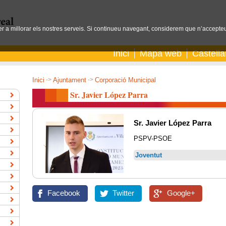
per a millorar els nostres serveis. Si continueu navegant, considerem que n’accepteu
Inici
Mapa web
Castell
Inici
->
Ajuntament
->
Corporació Municipal
Sr. Javier López Parra
Sr. Javier López Parra
PSPV-PSOE
Joventut
Facebook
Twitter
Google+