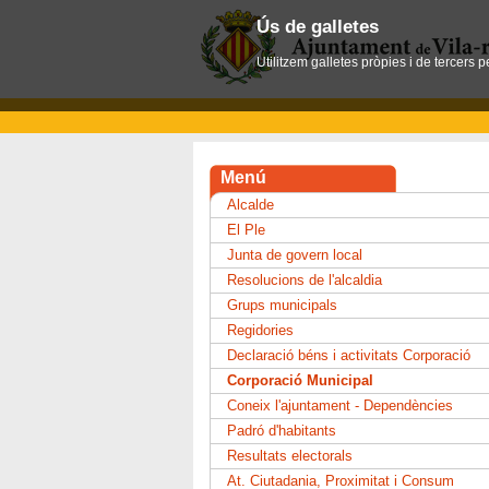
Ús de galletes
Utilitzem galletes pròpies i de tercers 
Menú
Alcalde
El Ple
Junta de govern local
Resolucions de l'alcaldia
Grups municipals
Regidories
Declaració béns i activitats Corporació
Corporació Municipal
Coneix l'ajuntament - Dependències
Padró d'habitants
Resultats electorals
At. Ciutadania, Proximitat i Consum