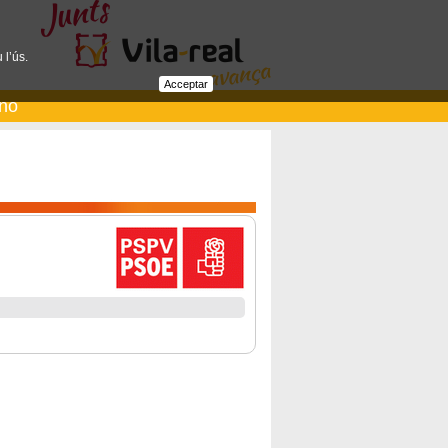
 l’ús.
Acceptar
ano