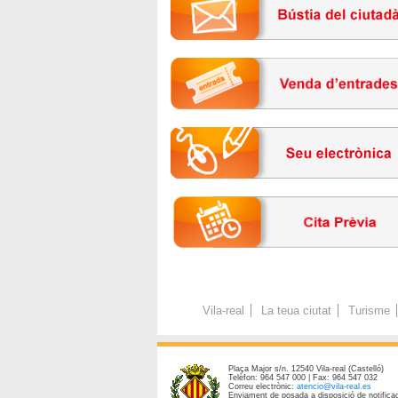
Vila-real
La teua ciutat
Turisme
Plaça Major s/n. 12540 Vila-real (Castelló)
Telèfon: 964 547 000 | Fax: 964 547 032
Correu electrònic:
atencio@vila-real.es
Enviament de posada a disposició de notificac