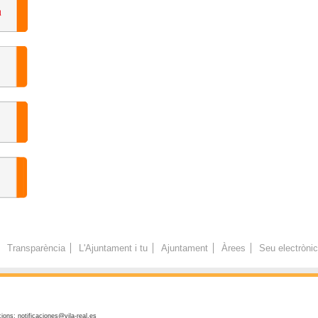
Transparència
L'Ajuntament i tu
Ajuntament
Àrees
Seu electròni
ions: notificaciones@vila-real.es