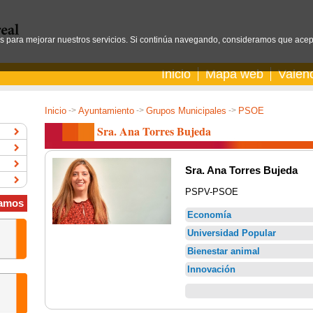
os para mejorar nuestros servicios. Si continúa navegando, consideramos que acep
Inicio
Mapa web
Valen
Inicio
->
Ayuntamiento
->
Grupos Municipales
->
PSOE
Sra. Ana Torres Bujeda
Sra. Ana Torres Bujeda
PSPV-PSOE
amos
Economía
Universidad Popular
Bienestar animal
Innovación