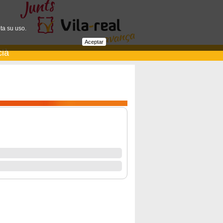
ta su uso.
Aceptar
cià