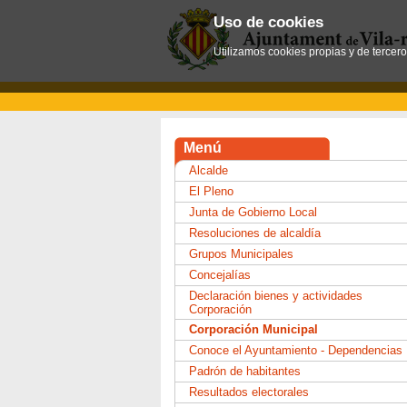
Uso de cookies
Utilizamos cookies propias y de tercer
Menú
Alcalde
El Pleno
Junta de Gobierno Local
Resoluciones de alcaldía
Grupos Municipales
Concejalías
Declaración bienes y actividades
Corporación
Corporación Municipal
Conoce el Ayuntamiento - Dependencias
Padrón de habitantes
Resultados electorales