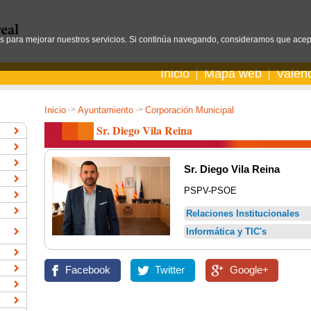
os para mejorar nuestros servicios. Si continúa navegando, consideramos que acep
Inicio
Mapa web
Valen
Inicio
->
Ayuntamiento
->
Corporación Municipal
Sr. Diego Vila Reina
Sr. Diego Vila Reina
PSPV-PSOE
Relaciones Institucionales
Informática y TIC's
Facebook
Twitter
Google+