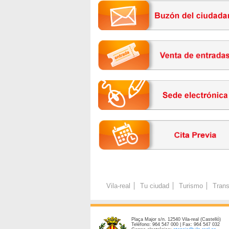
Vila-real
Tu ciudad
Turismo
Trans
Plaça Major s/n. 12540 Vila-real (Castelló)
Teléfono: 964 547 000 | Fax: 964 547 032