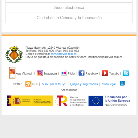
Sede electrónica
Ciudad de la Ciencia y la Innovación
Plaça Major s/n. 12540 Vila-real (Castelló)
Teléfono: 964 547 000 | Fax: 964 547 032
Correo electrónico:
atencio@vila-real.es
Envío de puesta a disposición de notificaciones: notificaciones@vila-real.es
App Vila-real
Instagram
Flickr
Facebook
Youtube
Twitter
RSS
Subv. por el MITyC
Quejas y sugerencias
Aviso legal
Accesibilidad