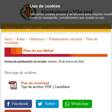
Uso de cookies
Utilizamos cookies propias y de terceros para mejorar nuestro
continúa navegando, consideramos que acepta su uso.
Inicio
Mapa web
Valencià
Inicio
->
Áreas
->
Urbanismo
->
Planeamiento sectorial
->
Plan de
movilidad
Plan de movilidad
Fecha de publicación en la web:
viernes, 20 de marzo de 2015
Descarga de archivos
Plan de movilidad
Tipo de archivo: PDF | Castellano
Facebook
Twitter
WhatsApp