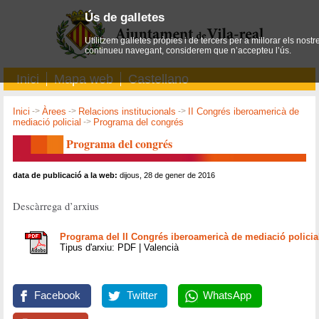
Ús de galletes
Utilitzem galletes pròpies i de tercers per a millorar els nostr
continueu navegant, considerem que n’accepteu l’ús.
Inici
Mapa web
Castellano
Inici
->
Àrees
->
Relacions institucionals
->
II Congrés iberoamericà de
mediació policial
->
Programa del congrés
Programa del congrés
data de publicació a la web:
dijous, 28 de gener de 2016
Descàrrega d’arxius
Programa del II Congrés iberoamericà de mediació policia
Tipus d'arxiu: PDF | Valencià
Facebook
Twitter
WhatsApp