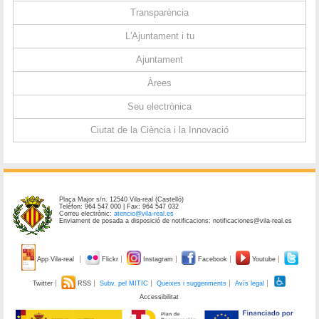
Transparència
L'Ajuntament i tu
Ajuntament
Àrees
Seu electrònica
Ciutat de la Ciència i la Innovació
Plaça Major s/n. 12540 Vila-real (Castelló)
Telèfon: 964 547 000 | Fax: 964 547 032
Correu electrònic:
atencio@vila-real.es
Enviament de posada a disposició de notificacions: notificaciones@vila-real.es
App Vila-real
Flickr
Instagram
Facebook
Youtube
Twitter
RSS
Subv. pel MITIC
Queixes i suggeriments
Avís legal
Accessibilitat