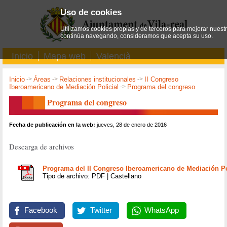
Uso de cookies
Utilizamos cookies propias y de terceros para mejorar nuestro
continúa navegando, consideramos que acepta su uso.
Inicio
Mapa web
Valencià
Inicio
->
Áreas
->
Relaciones institucionales
->
II Congreso
Iberoamericano de Mediación Policial
->
Programa del congreso
Programa del congreso
Fecha de publicación en la web:
jueves, 28 de enero de 2016
Descarga de archivos
Programa del II Congreso Iberoamericano de Mediación Po
Tipo de archivo: PDF | Castellano
Facebook
Twitter
WhatsApp