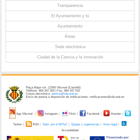
Transparencia
El Ayuntamiento y tú
Ayuntamiento
Áreas
Sede electrónica
Ciudad de la Ciencia y la Innovación
Plaça Major s/n. 12540 Vila-real (Castelló)
Teléfono: 964 547 000 | Fax: 964 547 032
Correo electrónico:
atencio@vila-real.es
Envío de puesta a disposición de notificaciones: notificaciones@vila-real.es
App Vila-real
Instagram
Flickr
Facebook
Youtube
Twitter
RSS
Subv. por el MITyC
Quejas y sugerencias
Aviso legal
Accesibilidad