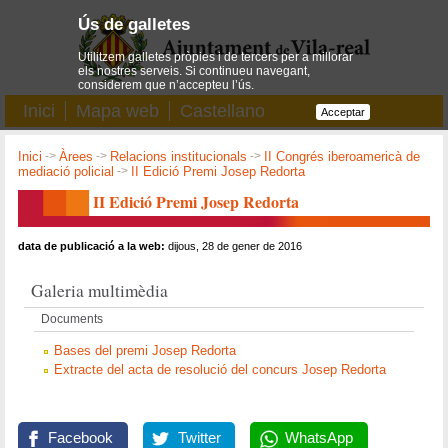
Ús de galletes
Utilitzem galletes pròpies i de tercers per a millorar
els nostres serveis. Si continueu navegant,
considerem que n’accepteu l’ús.
Inici
Mapa web
Castellano
Acceptar
Inici
->
Àrees
->
Relacions institucionals
->
II Congrés iberoamericà de
mediació policial
->
II Edició Premi Josep Redorta
II Edició Premi Josep Redorta
data de publicació a la web:
dijous, 28 de gener de 2016
Galeria multimèdia
Documents
Bases del premi Josep Redorta
Extracte del acta de resolució del concurs Josep Redorta
Facebook
Twitter
WhatsApp