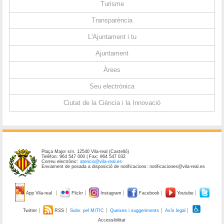
Turisme
Transparència
L'Ajuntament i tu
Ajuntament
Àrees
Seu electrònica
Ciutat de la Ciència i la Innovació
Plaça Major s/n. 12540 Vila-real (Castelló)
Telèfon: 964 547 000 | Fax: 964 547 032
Correu electrònic:
atencio@vila-real.es
Enviament de posada a disposició de notificacions: notificaciones@vila-real.es
App Vila-real
Flickr
Instagram
Facebook
Youtube
Twitter
RSS
Subv. pel MITIC
Queixes i suggeriments
Avís legal
Accessibilitat