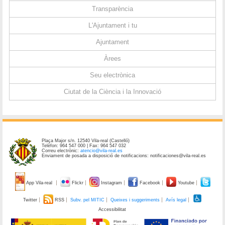
Transparència
L'Ajuntament i tu
Ajuntament
Àrees
Seu electrònica
Ciutat de la Ciència i la Innovació
Plaça Major s/n. 12540 Vila-real (Castelló)
Telèfon: 964 547 000 | Fax: 964 547 032
Correu electrònic:
atencio@vila-real.es
Enviament de posada a disposició de notificacions: notificaciones@vila-real.es
App Vila-real
Flickr
Instagram
Facebook
Youtube
Twitter
RSS
Subv. pel MITIC
Queixes i suggeriments
Avís legal
Accessibilitat