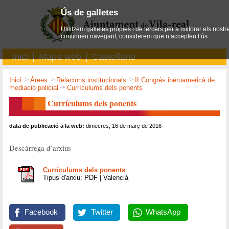
Ús de galletes
Utilitzem galletes pròpies i de tercers per a millorar els nostr
continueu navegant, considerem que n’accepteu l’ús.
Inici
Mapa web
Castellano
Inici
->
Àrees
->
Relacions institucionals
->
II Congrés iberoamericà de
mediació policial
->
Currículums dels ponents
Currículums dels ponents
data de publicació a la web:
dimecres, 16 de març de 2016
Descàrrega d’arxius
Currículums dels ponents
Tipus d'arxiu: PDF | Valencià
Facebook
Twitter
WhatsApp