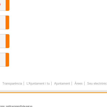
Transparència
L'Ajuntament i tu
Ajuntament
Àrees
Seu electròni
ions: notificaciones@vila-real.es