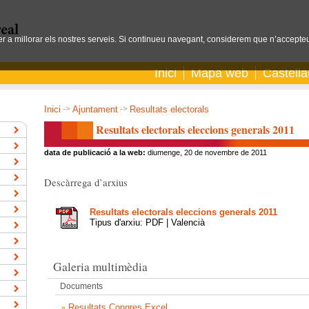
per a millorar els nostres serveis. Si continueu navegant, considerem que n’accepteu
Inici
Mapa web
Castell
Inici
->
Ajuntament
->
Resultats electorals
Resultats electorals eleccions generals 2011
data de publicació a la web:
diumenge, 20 de novembre de 2011
Descàrrega d’arxius
Resultats electorals eleccions generals 2011
Tipus d'arxiu: PDF | Valencià
Galeria multimèdia
Documents
Resultats Congres Excel