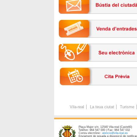
Vila-real
La teua ciutat
Turisme
Plaça Major s/n. 12540 Vila-real (Castelló)
Telèfon: 964 547 000 | Fax: 964 547 032
Correu electrònic:
atencio@vila-real.es
Enviament de posada a disposició de notificac