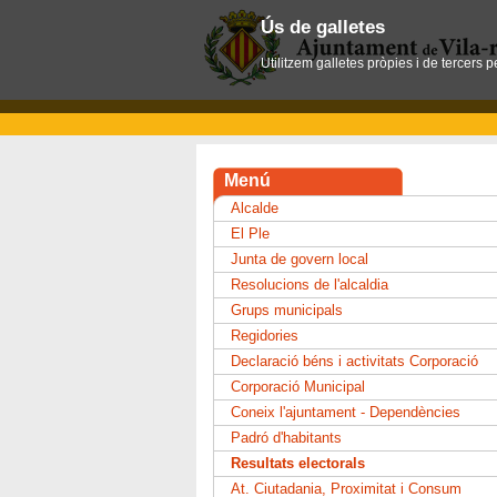
Ús de galletes
Utilitzem galletes pròpies i de tercers 
Menú
Alcalde
El Ple
Junta de govern local
Resolucions de l'alcaldia
Grups municipals
Regidories
Declaració béns i activitats Corporació
Corporació Municipal
Coneix l'ajuntament - Dependències
Padró d'habitants
Resultats electorals
At. Ciutadania, Proximitat i Consum