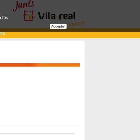
 l’ús.
Acceptar
ano