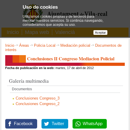
Uso de cookies
Utilizamos cookies propias y de terceros para
mejorar nuestros servicios. Si continúa navegando,
consideramos que acepta su uso.
Inicio
Mapa web
Valencià
Aceptar
Inicio
->
Áreas
->
Policia Local
->
Mediación policial
->
Documentos de
interés
Conclusiones II Congreso Mediacion Policial
Fecha de publicación en la web:
martes, 17 de abril de 2012
Galería multimedia
Documentos
Conclusiones Congreso_3
Conclusiones Congreso_2
Facebook
Twitter
WhatsApp