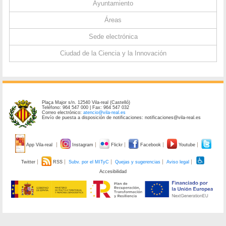
Ayuntamiento
Áreas
Sede electrónica
Ciudad de la Ciencia y la Innovación
Plaça Major s/n. 12540 Vila-real (Castelló)
Teléfono: 964 547 000 | Fax: 964 547 032
Correo electrónico:
atencio@vila-real.es
Envío de puesta a disposición de notificaciones: notificaciones@vila-real.es
App Vila-real
Instagram
Flickr
Facebook
Youtube
Twitter
RSS
Subv. por el MITyC
Quejas y sugerencias
Aviso legal
Accesibilidad