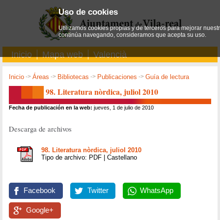
Uso de cookies
Utilizamos cookies propias y de terceros para mejorar nuestro
continúa navegando, consideramos que acepta su uso.
Inicio
Mapa web
Valencià
Inicio
->
Áreas
->
Bibliotecas
->
Publicaciones
->
Guía de lectura
98. Literatura nòrdica, juliol 2010
Fecha de publicación en la web:
jueves, 1 de julio de 2010
Descarga de archivos
98. Literatura nòrdica, juliol 2010
Tipo de archivo: PDF | Castellano
Facebook
Twitter
WhatsApp
Google+