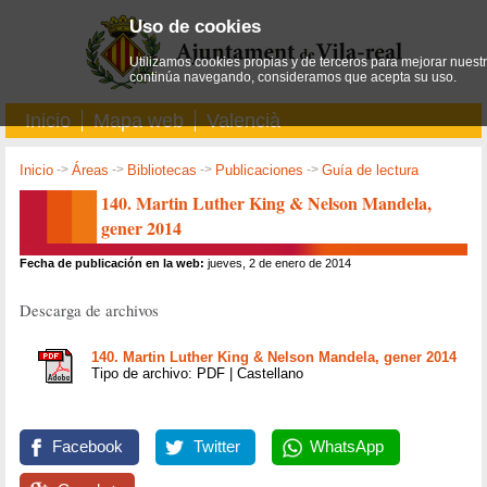
Uso de cookies
Utilizamos cookies propias y de terceros para mejorar nuestro
continúa navegando, consideramos que acepta su uso.
Inicio
Mapa web
Valencià
Inicio
->
Áreas
->
Bibliotecas
->
Publicaciones
->
Guía de lectura
140. Martin Luther King & Nelson Mandela,
gener 2014
Fecha de publicación en la web:
jueves, 2 de enero de 2014
Descarga de archivos
140. Martin Luther King & Nelson Mandela, gener 2014
Tipo de archivo: PDF | Castellano
Facebook
Twitter
WhatsApp