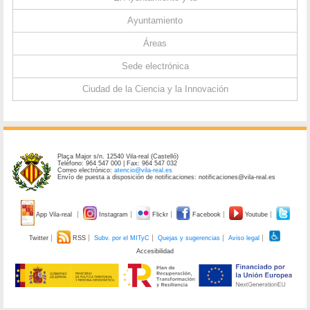
Ayuntamiento
Áreas
Sede electrónica
Ciudad de la Ciencia y la Innovación
Plaça Major s/n. 12540 Vila-real (Castelló)
Teléfono: 964 547 000 | Fax: 964 547 032
Correo electrónico:
atencio@vila-real.es
Envío de puesta a disposición de notificaciones: notificaciones@vila-real.es
App Vila-real
Instagram
Flickr
Facebook
Youtube
Twitter
RSS
Subv. por el MITyC
Quejas y sugerencias
Aviso legal
Accesibilidad