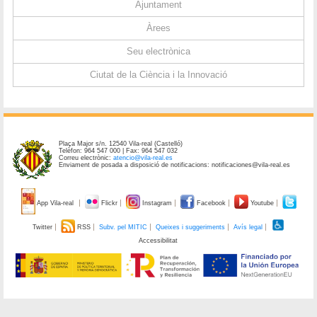
Ajuntament
Àrees
Seu electrònica
Ciutat de la Ciència i la Innovació
Plaça Major s/n. 12540 Vila-real (Castelló)
Telèfon: 964 547 000 | Fax: 964 547 032
Correu electrònic:
atencio@vila-real.es
Enviament de posada a disposició de notificacions: notificaciones@vila-real.es
App Vila-real
Flickr
Instagram
Facebook
Youtube
Twitter
RSS
Subv. pel MITIC
Queixes i suggeriments
Avís legal
Accessibilitat