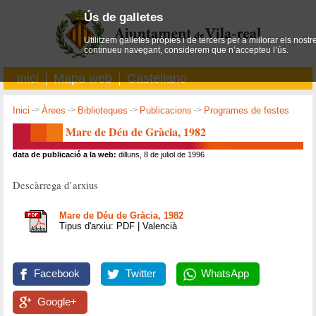
Ús de galletes
Utilitzem galletes pròpies i de tercers per a millorar els nostr
continueu navegant, considerem que n’accepteu l’ús.
Inici
Mapa web
Castellano
Inici
->
Àrees
->
Biblioteques
->
Publicacions
->
Programes de festes
Mare de Déu de Gràcia, 1982
data de publicació a la web:
dilluns, 8 de juliol de 1996
Descàrrega d’arxius
Mare de Déu de Gràcia, 1982
Tipus d'arxiu: PDF | Valencià
Facebook
Twitter
WhatsApp
Google+