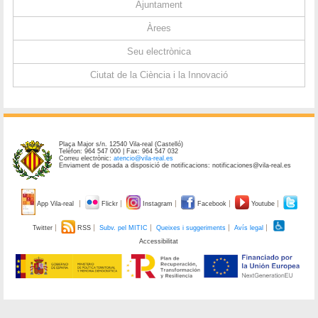
Ajuntament
Àrees
Seu electrònica
Ciutat de la Ciència i la Innovació
Plaça Major s/n. 12540 Vila-real (Castelló)
Telèfon: 964 547 000 | Fax: 964 547 032
Correu electrònic:
atencio@vila-real.es
Enviament de posada a disposició de notificacions: notificaciones@vila-real.es
App Vila-real
Flickr
Instagram
Facebook
Youtube
Twitter
RSS
Subv. pel MITIC
Queixes i suggeriments
Avís legal
Accessibilitat