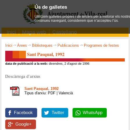
Ús de galletes
Utilitzem galletes pròpies i de tercers per a millorar els nostr
continueu navegant, considerem que n’accepteu l’ús.
Inici
Mapa web
Castellano
Inici
->
Àrees
->
Biblioteques
->
Publicacions
->
Programes de festes
Sant Pasqual, 1992
data de publicació a la web:
divendres, 2 d'agost de 1996
Descàrrega d’arxius
Sant Pasqual, 1992
Tipus d'arxiu: PDF | Valencià
Facebook
Twitter
WhatsApp
Google+