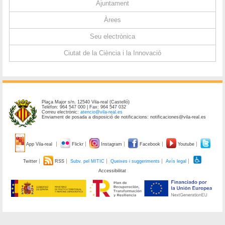
Ajuntament
Àrees
Seu electrònica
Ciutat de la Ciència i la Innovació
Plaça Major s/n. 12540 Vila-real (Castelló)
Telèfon: 964 547 000 | Fax: 964 547 032
Correu electrònic:
atencio@vila-real.es
Enviament de posada a disposició de notificacions: notificaciones@vila-real.es
App Vila-real
Flickr
Instagram
Facebook
Youtube
Twitter
RSS
Subv. pel MITIC
Queixes i suggeriments
Avís legal
Accessibilitat