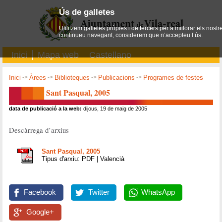
Ús de galletes
Utilitzem galletes pròpies i de tercers per a millorar els nostr
continueu navegant, considerem que n’accepteu l’ús.
Inici
Mapa web
Castellano
Inici
->
Àrees
->
Biblioteques
->
Publicacions
->
Programes de festes
Sant Pasqual, 2005
data de publicació a la web:
dijous, 19 de maig de 2005
Descàrrega d’arxius
Sant Pasqual, 2005
Tipus d'arxiu: PDF | Valencià
Facebook
Twitter
WhatsApp
Google+