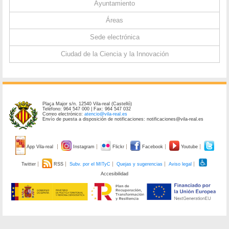
Ayuntamiento
Áreas
Sede electrónica
Ciudad de la Ciencia y la Innovación
Plaça Major s/n. 12540 Vila-real (Castelló)
Teléfono: 964 547 000 | Fax: 964 547 032
Correo electrónico:
atencio@vila-real.es
Envío de puesta a disposición de notificaciones: notificaciones@vila-real.es
App Vila-real
Instagram
Flickr
Facebook
Youtube
Twitter
RSS
Subv. por el MITyC
Quejas y sugerencias
Aviso legal
Accesibilidad