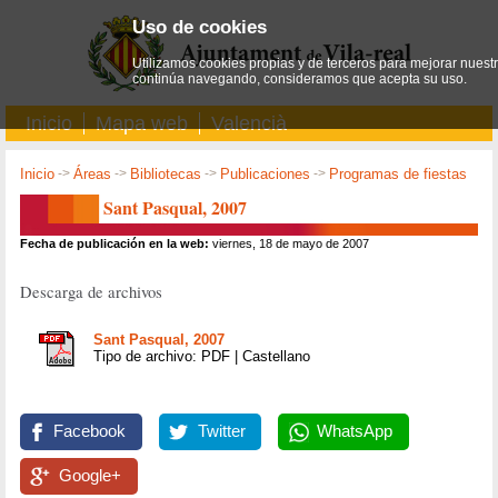
Uso de cookies
Utilizamos cookies propias y de terceros para mejorar nuestro
continúa navegando, consideramos que acepta su uso.
Inicio
Mapa web
Valencià
Inicio
->
Áreas
->
Bibliotecas
->
Publicaciones
->
Programas de fiestas
Sant Pasqual, 2007
Fecha de publicación en la web:
viernes, 18 de mayo de 2007
Descarga de archivos
Sant Pasqual, 2007
Tipo de archivo: PDF | Castellano
Facebook
Twitter
WhatsApp
Google+