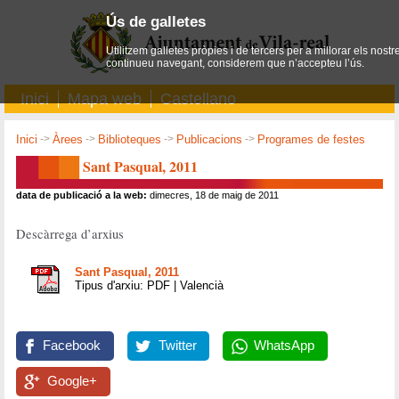
Ús de galletes
Utilitzem galletes pròpies i de tercers per a millorar els nostr
continueu navegant, considerem que n’accepteu l’ús.
Inici
Mapa web
Castellano
Inici
->
Àrees
->
Biblioteques
->
Publicacions
->
Programes de festes
Sant Pasqual, 2011
data de publicació a la web:
dimecres, 18 de maig de 2011
Descàrrega d’arxius
Sant Pasqual, 2011
Tipus d'arxiu: PDF | Valencià
Facebook
Twitter
WhatsApp
Google+