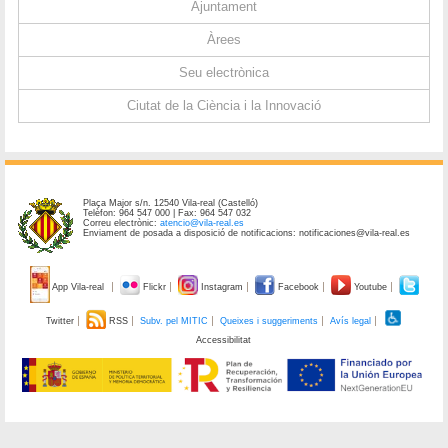
Ajuntament
Àrees
Seu electrònica
Ciutat de la Ciència i la Innovació
Plaça Major s/n. 12540 Vila-real (Castelló)
Telèfon: 964 547 000 | Fax: 964 547 032
Correu electrònic:
atencio@vila-real.es
Enviament de posada a disposició de notificacions: notificaciones@vila-real.es
App Vila-real
Flickr
Instagram
Facebook
Youtube
Twitter
RSS
Subv. pel MITIC
Queixes i suggeriments
Avís legal
Accessibilitat