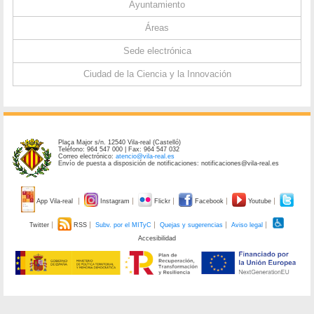
Ayuntamiento
Áreas
Sede electrónica
Ciudad de la Ciencia y la Innovación
Plaça Major s/n. 12540 Vila-real (Castelló)
Teléfono: 964 547 000 | Fax: 964 547 032
Correo electrónico:
atencio@vila-real.es
Envío de puesta a disposición de notificaciones: notificaciones@vila-real.es
App Vila-real
Instagram
Flickr
Facebook
Youtube
Twitter
RSS
Subv. por el MITyC
Quejas y sugerencias
Aviso legal
Accesibilidad