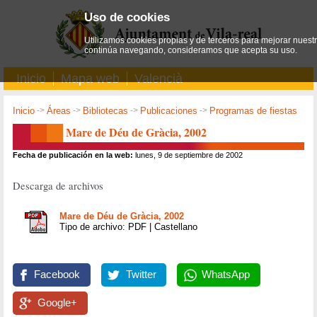
Uso de cookies
Utilizamos cookies propias y de terceros para mejorar nuestro
continúa navegando, consideramos que acepta su uso.
Inicio
Mapa web
Valencià
Inicio
->
Áreas
->
Bibliotecas
->
Publicaciones
->
Programas de fiestas
Mare de Déu de Gràcia, 2002
Fecha de publicación en la web:
lunes, 9 de septiembre de 2002
Descarga de archivos
Mare de Déu de Gràcia, 2002
Tipo de archivo: PDF | Castellano
Facebook
Twitter
WhatsApp
Google+