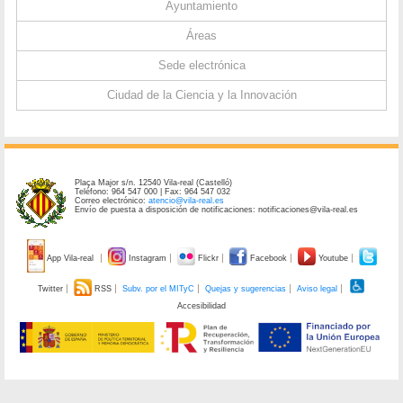
Ayuntamiento
Áreas
Sede electrónica
Ciudad de la Ciencia y la Innovación
Plaça Major s/n. 12540 Vila-real (Castelló)
Teléfono: 964 547 000 | Fax: 964 547 032
Correo electrónico:
atencio@vila-real.es
Envío de puesta a disposición de notificaciones: notificaciones@vila-real.es
App Vila-real
Instagram
Flickr
Facebook
Youtube
Twitter
RSS
Subv. por el MITyC
Quejas y sugerencias
Aviso legal
Accesibilidad