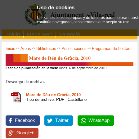
Uso de cookies
Utilizamos cookies propias y de terceros para mejorar nuestro
continúa navegando, consideramos que acepta su uso.
Inicio
Mapa web
Valencià
Inicio
->
Áreas
->
Bibliotecas
->
Publicaciones
->
Programas de fiestas
Mare de Déu de Gràcia, 2010
Fecha de publicación en la web:
lunes, 6 de septiembre de 2010
Descarga de archivos
Mare de Déu de Gràcia, 2010
Tipo de archivo: PDF | Castellano
Facebook
Twitter
WhatsApp
Google+