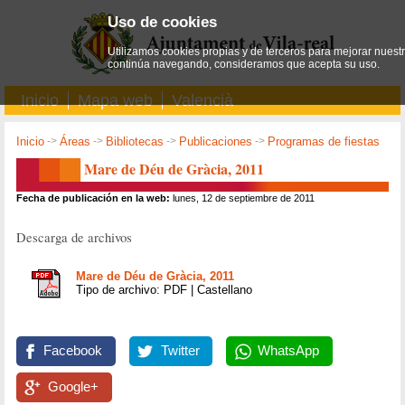
Uso de cookies
Utilizamos cookies propias y de terceros para mejorar nuestro
continúa navegando, consideramos que acepta su uso.
Inicio
Mapa web
Valencià
Inicio
->
Áreas
->
Bibliotecas
->
Publicaciones
->
Programas de fiestas
Mare de Déu de Gràcia, 2011
Fecha de publicación en la web:
lunes, 12 de septiembre de 2011
Descarga de archivos
Mare de Déu de Gràcia, 2011
Tipo de archivo: PDF | Castellano
Facebook
Twitter
WhatsApp
Google+