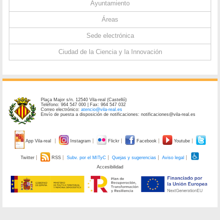
Ayuntamiento
Áreas
Sede electrónica
Ciudad de la Ciencia y la Innovación
Plaça Major s/n. 12540 Vila-real (Castelló)
Teléfono: 964 547 000 | Fax: 964 547 032
Correo electrónico:
atencio@vila-real.es
Envío de puesta a disposición de notificaciones: notificaciones@vila-real.es
App Vila-real
Instagram
Flickr
Facebook
Youtube
Twitter
RSS
Subv. por el MITyC
Quejas y sugerencias
Aviso legal
Accesibilidad