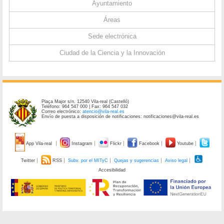
Ayuntamiento
Áreas
Sede electrónica
Ciudad de la Ciencia y la Innovación
Plaça Major s/n. 12540 Vila-real (Castelló)
Teléfono: 964 547 000 | Fax: 964 547 032
Correo electrónico:
atencio@vila-real.es
Envío de puesta a disposición de notificaciones: notificaciones@vila-real.es
App Vila-real
Instagram
Flickr
Facebook
Youtube
Twitter
RSS
Subv. por el MITyC
Quejas y sugerencias
Aviso legal
Accesibilidad