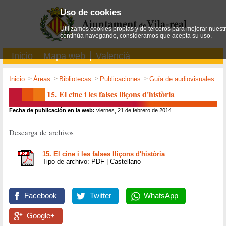
Uso de cookies
Utilizamos cookies propias y de terceros para mejorar nuestro
continúa navegando, consideramos que acepta su uso.
Inicio
Mapa web
Valencià
Inicio
->
Áreas
->
Bibliotecas
->
Publicaciones
->
Guía de audiovisuales
15. El cine i les falses lliçons d'història
Fecha de publicación en la web:
viernes, 21 de febrero de 2014
Descarga de archivos
15. El cine i les falses lliçons d'història
Tipo de archivo: PDF | Castellano
Facebook
Twitter
WhatsApp
Google+