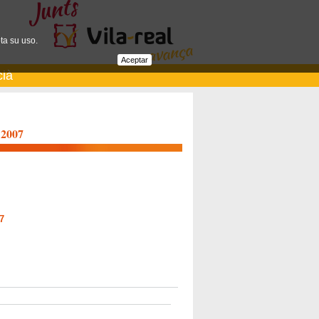
ta su uso.
Aceptar
cià
 2007
7