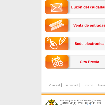
Vila-real
Tu ciudad
Turismo
Trans
Plaça Major s/n. 12540 Vila-real (Castelló)
Teléfono: 964 547 000 | Fax: 964 547 032