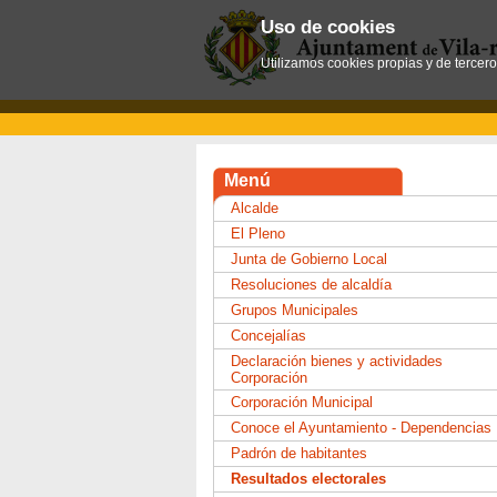
Uso de cookies
Utilizamos cookies propias y de tercer
Menú
Alcalde
El Pleno
Junta de Gobierno Local
Resoluciones de alcaldía
Grupos Municipales
Concejalías
Declaración bienes y actividades
Corporación
Corporación Municipal
Conoce el Ayuntamiento - Dependencias
Padrón de habitantes
Resultados electorales