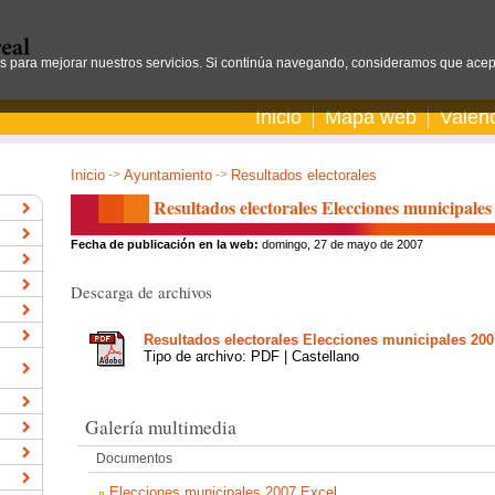
os para mejorar nuestros servicios. Si continúa navegando, consideramos que acep
Inicio
Mapa web
Valen
Inicio
->
Ayuntamiento
->
Resultados electorales
Resultados electorales Elecciones municipales
Fecha de publicación en la web:
domingo, 27 de mayo de 2007
Descarga de archivos
Resultados electorales Elecciones municipales 200
Tipo de archivo: PDF | Castellano
Galería multimedia
Documentos
Elecciones municipales 2007 Excel