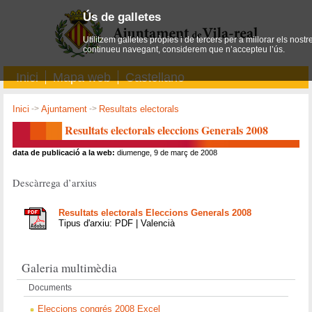
Ús de galletes
Utilitzem galletes pròpies i de tercers per a millorar els nostr
continueu navegant, considerem que n’accepteu l’ús.
Inici
Mapa web
Castellano
Inici
->
Ajuntament
->
Resultats electorals
Resultats electorals eleccions Generals 2008
data de publicació a la web:
diumenge, 9 de març de 2008
Descàrrega d’arxius
Resultats electorals Eleccions Generals 2008
Tipus d'arxiu: PDF | Valencià
Galeria multimèdia
Documents
Eleccions congrés 2008 Excel