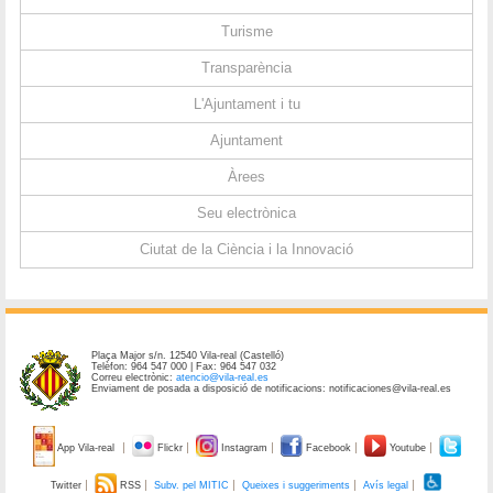
Turisme
Transparència
L'Ajuntament i tu
Ajuntament
Àrees
Seu electrònica
Ciutat de la Ciència i la Innovació
Plaça Major s/n. 12540 Vila-real (Castelló)
Telèfon: 964 547 000 | Fax: 964 547 032
Correu electrònic:
atencio@vila-real.es
Enviament de posada a disposició de notificacions: notificaciones@vila-real.es
App Vila-real
Flickr
Instagram
Facebook
Youtube
Twitter
RSS
Subv. pel MITIC
Queixes i suggeriments
Avís legal