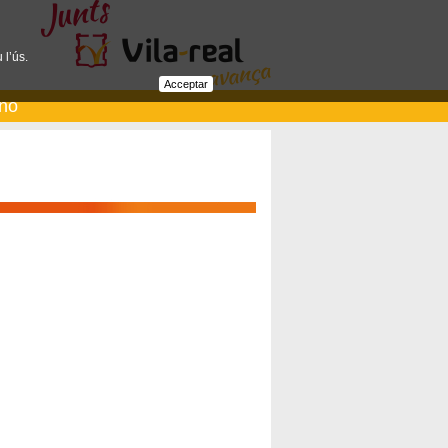
 l’ús.
Acceptar
ano