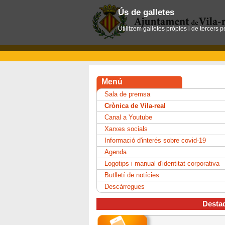
Ús de galletes
Utilitzem galletes pròpies i de tercers 
Menú
Sala de premsa
Crònica de Vila-real
Canal a Youtube
Xarxes socials
Informació d'interés sobre covid-19
Agenda
Logotips i manual d'identitat corporativa
Butlletí de notícies
Descàrregues
Desta