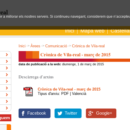
per a millorar els nostres serveis. Si continueu navegant, considerem que n’accepteu
Inici
Mapa web
Castell
Inici
->
Àrees
->
Comunicació
->
Crònica de Vila-real
Crònica de Vila-real - març de 2015
data de publicació a la web:
diumenge, 1 de març de 2015
Descàrrega d’arxius
Crònica de Vila-real - març de 2015
Tipus d'arxiu: PDF | Valencià
Facebook
Twitter
Google+
quem