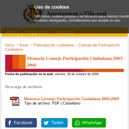
Uso de cookies
Utilizamos cookies propias y de terceros para mejorar nuestro
continúa navegando, consideramos que acepta su uso.
Inicio
Mapa web
Valencià
Inicio
->
Áreas
->
Participación ciudadana
->
Consejo de Participación
Ciudadana
Memoria Consejo Participación Ciudadana 2003-
2004
Fecha de publicación en la web:
viernes, 30 de octubre de 2009
Descarga de archivos
Memoria Consejo Participación Ciudadana 2003-2004
Tipo de archivo: PDF | Castellano
Facebook
Twitter
WhatsApp