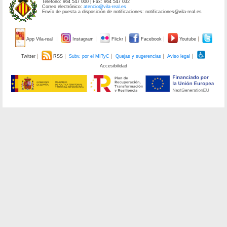
Teléfono: 964 547 000 | Fax: 964 547 032
Correo electrónico:
atencio@vila-real.es
Envío de puesta a disposición de notificaciones: notificaciones@vila-real.es
App Vila-real
Instagram
Flickr
Facebook
Youtube
Twitter
RSS
Subv. por el MITyC
Quejas y sugerencias
Aviso legal
Accesibilidad