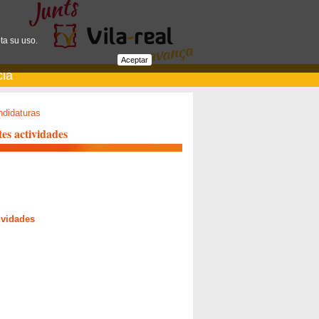
ta su uso.
Aceptar
cià
didaturas
es actividades
ividades