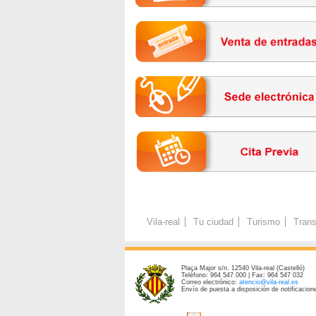
Vila-real
Tu ciudad
Turismo
Trans
Plaça Major s/n. 12540 Vila-real (Castelló)
Teléfono: 964 547 000 | Fax: 964 547 032
Correo electrónico:
atencio@vila-real.es
Envío de puesta a disposición de notificacione