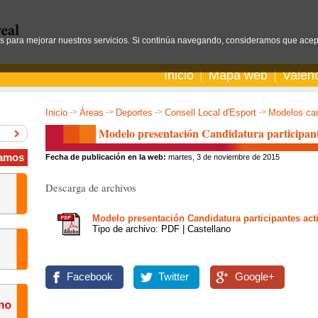
os para mejorar nuestros servicios. Si continúa navegando, consideramos que acep
Inicio
Mapa web
Valen
Inicio
->
Áreas
->
Deportes
->
Consell Local d'Esport
->
Modelos can
Modelo presentación Candidatura participant
amos
Fecha de publicación en la web:
martes, 3 de noviembre de 2015
Descarga de archivos
Modelo presentación Candidatura participantes act
Tipo de archivo: PDF | Castellano
Facebook
Twitter
Google+