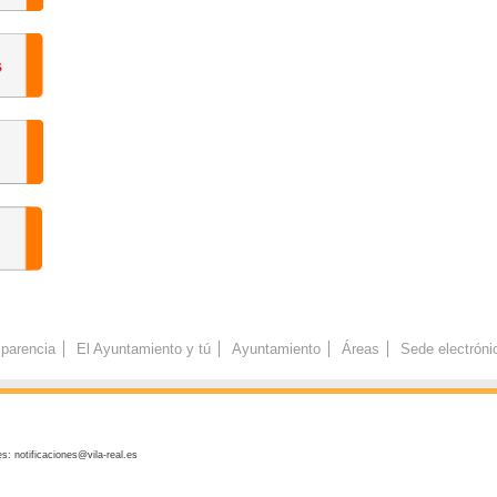
parencia
El Ayuntamiento y tú
Ayuntamiento
Áreas
Sede electróni
s: notificaciones@vila-real.es