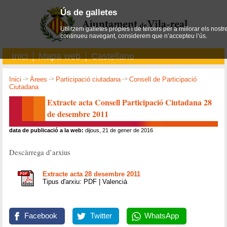
Ús de galletes
Utilitzem galletes pròpies i de tercers per a millorar els nostr
continueu navegant, considerem que n’accepteu l’ús.
Inici
Mapa web
Castellano
Inici
->
Àrees
->
Participació ciutadana
->
Consell de Participació
Ciutadana
Extracte acta Consell Participació Ciutadana 28
de desembre 2011
data de publicació a la web:
dijous, 21 de gener de 2016
Descàrrega d’arxius
Extracte acta 28 desembre 2011
Tipus d'arxiu: PDF | Valencià
Facebook
Twitter
WhatsApp