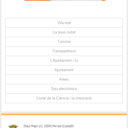
Vila-real
La teua ciutat
Turisme
Transparència
L'Ajuntament i tu
Ajuntament
Àrees
Seu electrònica
Ciutat de la Ciència i la Innovació
Plaça Major s/n. 12540 Vila-real (Castelló)