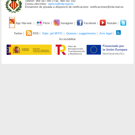
Telèfon: 964 547 000 | Fax: 964 547 032
Correu electrònic:
atencio@vila-real.es
Enviament de posada a disposició de notificacions: notificaciones@vila-real.es
App Vila-real
Flickr
Instagram
Facebook
Youtube
Twitter
RSS
Subv. pel MITIC
Queixes i suggeriments
Avís legal
Accessibilitat