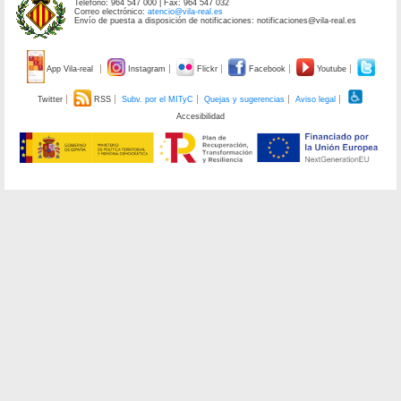
Teléfono: 964 547 000 | Fax: 964 547 032
Correo electrónico:
atencio@vila-real.es
Envío de puesta a disposición de notificaciones: notificaciones@vila-real.es
App Vila-real
Instagram
Flickr
Facebook
Youtube
Twitter
RSS
Subv. por el MITyC
Quejas y sugerencias
Aviso legal
Accesibilidad