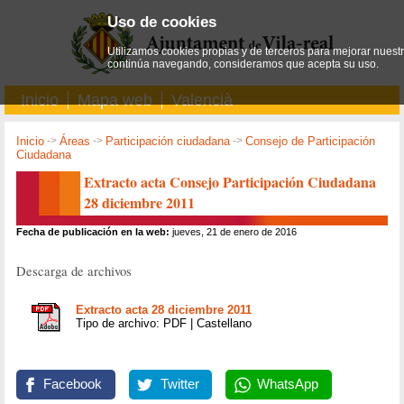
Uso de cookies
Utilizamos cookies propias y de terceros para mejorar nuestro
continúa navegando, consideramos que acepta su uso.
Inicio
Mapa web
Valencià
Inicio
->
Áreas
->
Participación ciudadana
->
Consejo de Participación
Ciudadana
Extracto acta Consejo Participación Ciudadana
28 diciembre 2011
Fecha de publicación en la web:
jueves, 21 de enero de 2016
Descarga de archivos
Extracto acta 28 diciembre 2011
Tipo de archivo: PDF | Castellano
Facebook
Twitter
WhatsApp