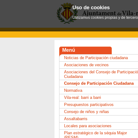
Uso de cookies
Utilizamos cookies propias y de tercer
Menú
Noticias de Participación ciudadana
Asociaciones de vecinos
Asociaciones del Consejo de Participaci
Ciudadana
Consejo de Participación Ciudadana
Normativa
Vila-real: barri a barri
Presupuestos participativos
Consejo de niños y niñas
Assaltabarris
Locales para asociaciones
Plan estratégico de la séquia Major
(PESM)