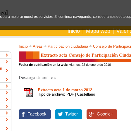
os para mejorar nuestros servicios. Si continúa navegando, consideramos que acep
Inicio
Mapa web
Valen
Inicio
->
Áreas
->
Participación ciudadana
->
Consejo de Participac
Extracto acta Consejo de Participación Ciud
Fecha de publicación en la web:
viernes, 22 de enero de 2016
ón
Descarga de archivos
Extracto acta 1 de marzo 2012
Tipo de archivo: PDF | Castellano
Facebook
Twitter
Google+