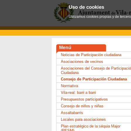
Uso de cookies
Utilizamos cookies propias y de tercer
Menú
Noticias de Participación ciudadana
Asociaciones de vecinos
Asociaciones del Consejo de Participaci
Ciudadana
Consejo de Participación Ciudadana
Normativa
Vila-real: barri a barri
Presupuestos participativos
Consejo de niños y niñas
Assaltabarris
Locales para asociaciones
Plan estratégico de la séquia Major
(PESM)