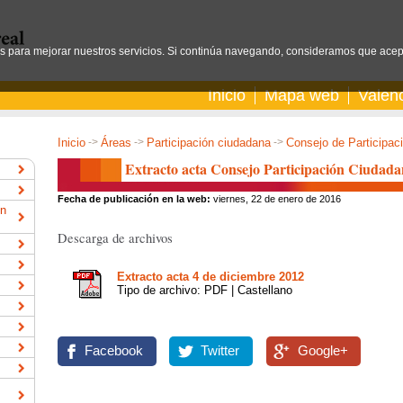
os para mejorar nuestros servicios. Si continúa navegando, consideramos que acep
Inicio
Mapa web
Valen
Inicio
->
Áreas
->
Participación ciudadana
->
Consejo de Participac
Extracto acta Consejo Participación Ciudada
Fecha de publicación en la web:
viernes, 22 de enero de 2016
ón
Descarga de archivos
Extracto acta 4 de diciembre 2012
Tipo de archivo: PDF | Castellano
Facebook
Twitter
Google+